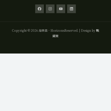
Copyright © 2026 海樂森，HorizonsReserved. | Design by
戰
國策