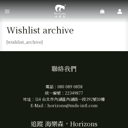
Main
Menu
跳
Wishlist archive
至
主
要
[wishlist_archive]
內
容
聯絡我們
電話：
080 089 0858
統一編號：22349877
地址：114 台北市內湖區內湖路一段392號10樓
E-Mail：
horizons@mds-intl.com
追蹤 海樂森，Horizons